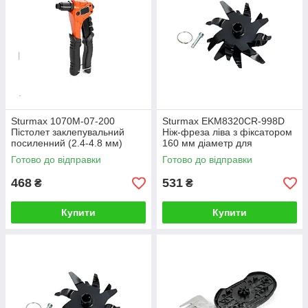
Sturmax 1070M-07-200
Sturmax EKM8320CR-998D
Пістолет заклепувальний
Ніж-фреза ліва з фіксатором
посиленний (2.4-4.8 мм)
160 мм діаметр для
культиватора акум.
Готово до відправки
Готово до відправки
EKM8320CR
468
531
₴
₴
Купити
Купити