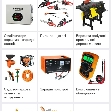
Стабілізатори,
Пили ланцюгові
Верстати побутові,
портативні зарядні
промислові
станції,
дерево-метало
безперебійники та
обробка,
акумулятори до
комбіновані
них
Садово-паркова
Зарядні пристрої
Вимірювальне
техніка та
обладнання
інструменти