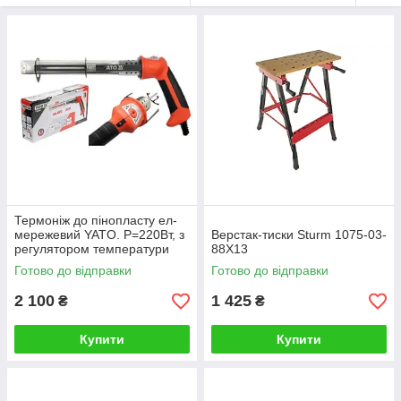
Термоніж до пінопласту ел-
мережевий YATO. P=220Вт, з
Верстак-тиски Sturm 1075-03-
регулятором температури
88X13
70-450°С, l=220 мм
Готово до відправки
Готово до відправки
2 100
1 425
₴
₴
Купити
Купити