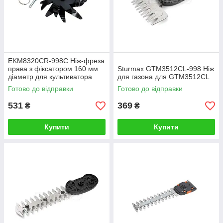
EKM8320CR-998C Ніж-фреза
права з фіксатором 160 мм
Sturmax GTM3512CL-998 Ніж
діаметр для культиватора
для газона для GTM3512CL
акум. EKM8320CR Sturmax
Готово до відправки
Готово до відправки
531
369
₴
₴
Купити
Купити