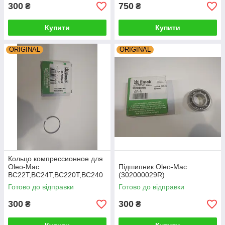
300
750
₴
₴
Купити
Купити
ORIGINAL
ORIGINAL
Кольцо компрессионное для
Oleo-Mac
Підшипник Oleo-Mac
BC22T,BC24T,BC220T,BC240
(302000029R)
T/Eco
Готово до відправки
Готово до відправки
DS220T,DS2200T,DS240T,DS
2400T(3123002AR)
300
300
₴
₴