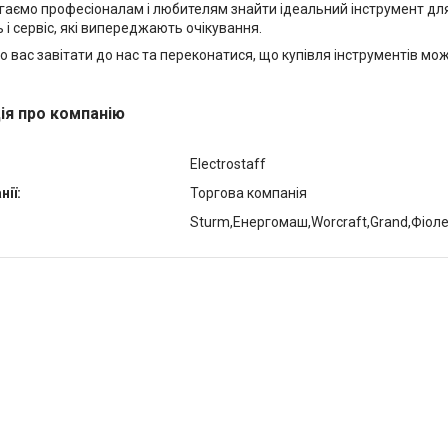
аємо професіоналам і любителям знайти ідеальний інструмент для 
 і сервіс, які випереджають очікування.
 вас завітати до нас та переконатися, що купівля інструментів мож
ія про компанію
Electrostaff
ії:
Торгова компанія
Sturm,Енергомаш,Worcraft,Grand,Фіол