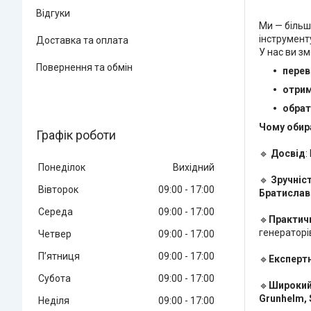
Відгуки
Ми — більш
інструменту
Доставка та оплата
У нас ви з
Повернення та обмін
перев
отрим
обрат
Чому обир
Графік роботи
🔹
Досвід
:
Понеділок
Вихідний
🔹
Зручніс
Вівторок
09:00
17:00
Братислав
Середа
09:00
17:00
🔹
Практичн
генераторі
Четвер
09:00
17:00
Пʼятниця
09:00
17:00
🔹
Експерт
Субота
09:00
17:00
🔹
Широкий
Grunhelm, 
Неділя
09:00
17:00