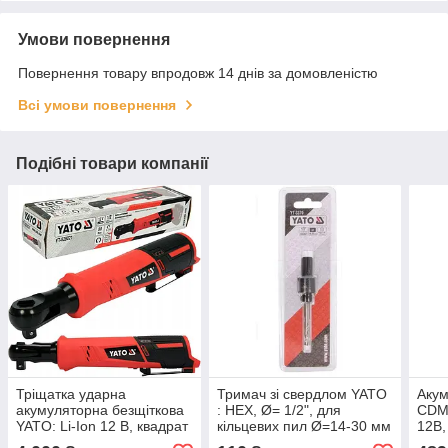
Умови повернення
Повернення товару впродовж 14 днів за домовленістю
Всі умови повернення
Подібні товари компанії
Тріщатка ударна
Тримач зі свердлом YATO
Акум
акумуляторна безщіткова
: HEX, Ø= 1/2", для
CDM
YATO: Li-Ion 12 В, квадрат
кільцевих пил Ø=14-30 мм
12В,
1/2", 80 Нм(БЕЗ