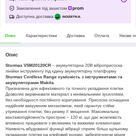
Замовлення під захистом
Доступна доставка
Опис
Характеристики
Доставка
Оплата
Умови п
Опис
Sturmax
VSM20120
CR
– акумуляторна 20В віброприсоска
лінійки інструменту під єдину акумуляторну платформу
Sturmax Cordless Range сумісність з інструментами та
акумуляторами Makita
.
Призначена для ефективного та точного укладання плитки.
Дозволяє вирівнювати матеріал з мінімальними зусиллями,
без необхідності постійного коригування. Присоска оснащена
надійним вакуумним механізмом, який гарантує стійке
утримання плитки, без ризику її зміщення. Максимальна
вантажопідйомність пристрою – 120 кг, що дає можливість
впевнено працювати з великими та важкими елементами.
Наявність вбудованої функції вібрації сприяє більш щільному
укладанню плитки на клейовий розчин, забезпечуючи міцне