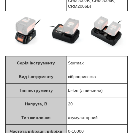
CRM2002B, CRM2004B,
CRM2006B)
Серія інструменту
Sturmax
Вид інструменту
віброприсоска
Тип інструменту
Li-lon (літій-іонна)
Напруга, В
20
Тип живлення
акумуляторний
Частота вібрації, вібр/хв
0-10000