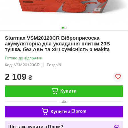
Sturmax VSM20120CR Віброприсоска
акумуляторна для укладання плитки 20В
тушка, без АКБ та З/П сумісність з Makita
Готово до відправки
Код: VSM20120CR
Роздріб
2 109
₴
Купити
або
Купити з
Що таке купити з Пром?