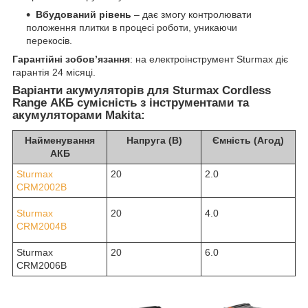
Вбудований рівень
– дає змогу контролювати
положення плитки в процесі роботи, уникаючи
перекосів.
Гарантійні зобов’язання
: на електроінструмент Sturmax діє
гарантія 24 місяці.
Варіанти акумуляторів для Sturmax Cordless
Range АКБ сумісність з інструментами та
акумуляторами Makita:
Найменування
Напруга (В)
Ємність (Агод)
АКБ
Sturmax
20
2.0
CRM2002B
Sturmax
20
4.0
CRM200
4B
Sturmax
20
6.0
CRM2006B