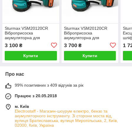
Sturmax VSM20120CR
Sturmax VSM20120CR
Stu
Віброприсоска
Віброприсоска
Ексц
акумуляторна для
акумуляторна для
шлі
укладання плитки 20В
укладання плитки 20В АКБ
акум
3 100
3 700
1 7
₴
₴
Комплект АКБ 2АГ + З/П
4АГ+З/П
без 
Maki
Купити
Купити
Про нас
99% позитивних з 409 відгуків за рік
Працює з 20.05.2018
м. Київ
Electrostaff - Магазин-шоурум електро, бензо та
акумуляторного інструменту. Зі сторони моста від,
вулиця Братиславська, вулиця Миропільська, 2, Київ,
02000, Київ, Україна