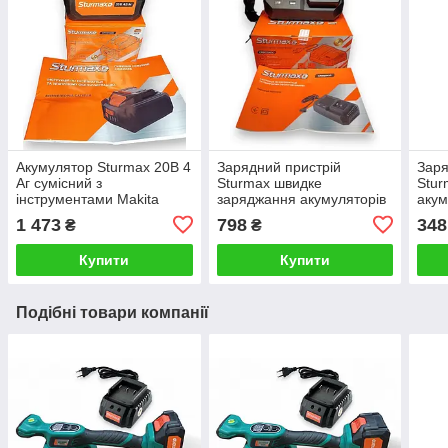
Акумулятор Sturmax 20В 4
Зарядний пристрій
Заря
Аг сумісний з
Sturmax швидке
Stur
інструментами Makita
заряджання акумуляторів
акум
20В
1 473
798
348
₴
₴
Купити
Купити
Подібні товари компанії