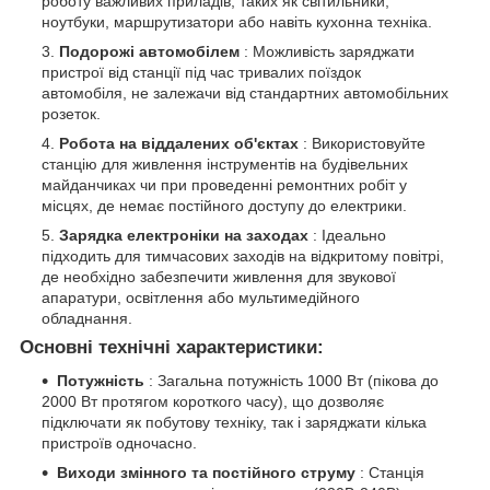
роботу важливих приладів, таких як світильники,
ноутбуки, маршрутизатори або навіть кухонна техніка.
Подорожі автомобілем
: Можливість заряджати
пристрої від станції під час тривалих поїздок
автомобіля, не залежачи від стандартних автомобільних
розеток.
Робота на віддалених об'єктах
: Використовуйте
станцію для живлення інструментів на будівельних
майданчиках чи при проведенні ремонтних робіт у
місцях, де немає постійного доступу до електрики.
Зарядка електроніки на заходах
: Ідеально
підходить для тимчасових заходів на відкритому повітрі,
де необхідно забезпечити живлення для звукової
апаратури, освітлення або мультимедійного
обладнання.
Основні технічні характеристики:
Потужність
: Загальна потужність 1000 Вт (пікова до
2000 Вт протягом короткого часу), що дозволяє
підключати як побутову техніку, так і заряджати кілька
пристроїв одночасно.
Виходи змінного та постійного струму
: Станція