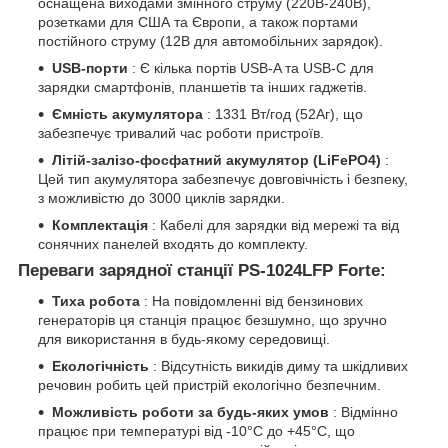
оснащена виходами змінного струму (220В-240В),
розетками для США та Європи, а також портами
постійного струму (12В для автомобільних зарядок).
USB-порти
: Є кілька портів USB-A та USB-C для
зарядки смартфонів, планшетів та інших гаджетів.
Ємність акумулятора
: 1331 Вт/год (52Аг), що
забезпечує тривалий час роботи пристроїв.
Літій-залізо-фосфатний акумулятор (LiFePO4)
:
Цей тип акумулятора забезпечує довговічність і безпеку,
з можливістю до 3000 циклів зарядки.
Комплектація
: Кабелі для зарядки від мережі та від
сонячних панелей входять до комплекту.
Переваги зарядної станції PS-1024LFP Forte:
Тиха робота
: На повідомленні від бензинових
генераторів ця станція працює безшумно, що зручно
для використання в будь-якому середовищі.
Екологічність
: Відсутність викидів диму та шкідливих
речовин робить цей пристрій екологічно безпечним.
Можливість роботи за будь-яких умов
: Відмінно
працює при температурі від -10°C до +45°C, що