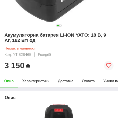
Акумуляторна батарея LI-ION YATO: 18 В, 9
Aг, 162 ВтГод
Немає в наявності
Код: YT-828465
Роздріб
3 150
₴
Опис
Характеристики
Доставка
Оплата
Умови п
Опис