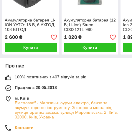
Акумуляторна батарея LI-
Акумуляторна батарея (12
Акум
ION YATO: 18 В, 6 АXГОД,
В; Li-Ion) Sturm
Ion 
108 ВТГОД
CD32121L-990
CL2
2 600
1 020
1 8
₴
₴
Купити
Купити
Про нас
100% позитивних з 407 відгуків за рік
Працює з 20.05.2018
м. Київ
Electrostaff - Магазин-шоурум електро, бензо та
акумуляторного інструменту. Зі сторони моста від,
вулиця Братиславська, вулиця Миропільська, 2, Київ,
02000, Київ, Україна
Контакти