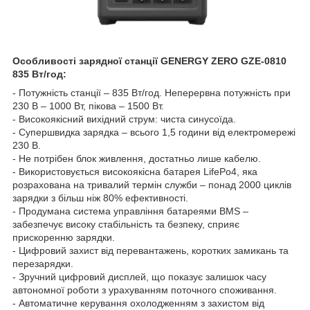
Особливості зарядної станції GENERGY ZERO GZE-0810
835 Вт/год:
- Потужність станції – 835 Вт/год. Неперервна потужність при
230 В – 1000 Вт, пікова – 1500 Вт.
- Високоякісний вихідний струм: чиста синусоїда.
- Супершвидка зарядка – всього 1,5 години від електромережі
230 В.
- Не потрібен блок живлення, достатньо лише кабелю.
- Використовується високоякісна батарея LifePo4, яка
розрахована на тривалий термін служби – понад 2000 циклів
зарядки з більш ніж 80% ефективності.
- Продумана система управління батареями BMS –
забезпечує високу стабільність та безпеку, сприяє
прискоренню зарядки.
- Цифровий захист від перевантажень, коротких замикань та
перезарядки.
- Зручний цифровий дисплей, що показує залишок часу
автономної роботи з урахуванням поточного споживання.
- Автоматичне керування охолодженням з захистом від