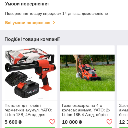
Умови повернення
Повернення товару впродовж 14 днів за домовленістю
Всі умови повернення
Подібні товари компанії
Пістолет для клеїв і
Газонокосарка на 4-х
Закл
герметиків акумул. YATO:
колесах акумул. YATO: 2х
аку
Li-Ion 18В, 4Агод, для
Li-Ion 18В 4 Агод, обрізн
безщ
тюбів l= 225 мм, 0.5-8 мм/
діап.Ø=43см h=25-75, ємн
18 В
5 600
10 800
12 
₴
₴
с
50л
закл