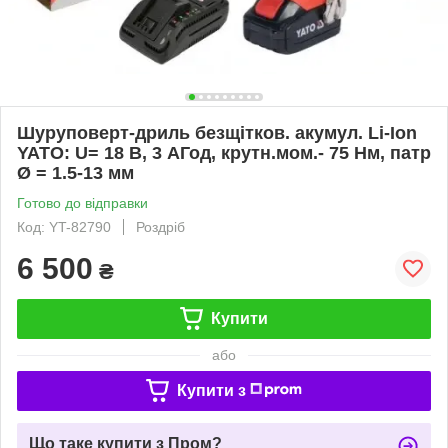
Шуруповерт-дриль безщітков. акумул. Li-Ion
YATO: U= 18 В, 3 АГод, крутн.мом.- 75 Нм, патр
Ø = 1.5-13 мм
Готово до відправки
Код: YT-82790
Роздріб
6 500
₴
Купити
або
Купити з
Що таке купити з Пром?