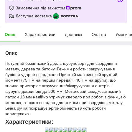
Замовлення під захистом
Доступна доставка
Опис
Характеристики
Доставка
Оплата
Умови п
Опис
Потужний безщітковий дриль-шуруповерт для свердління
металу, дерева та бетону. Режими роботи: закручування
буріння ударне свердління Пристрій має високий крутний
момент (75 Нм на першій передачі, 40 Нм на другій), що
значно прискорює вкручування/відкручування анкерів і
шурупів довжиною до 300 мм. Металевий швидкозатискний
патрон 13 мм надійно утримує свердло при роботі з функцією
молотка, а також свердло для ялинки при свердлінні металу.
Бічна ручка покращує ергономічність і якість роботи
користувача.
Характеристики: