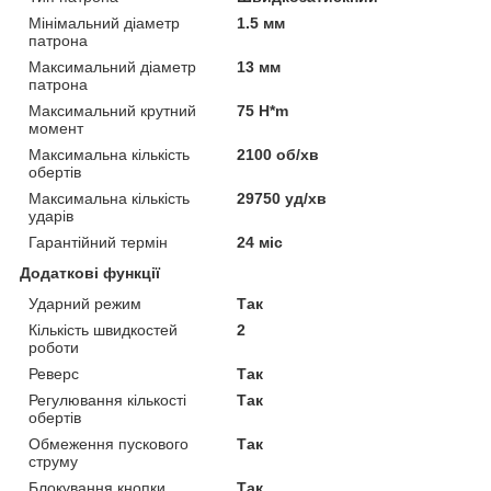
Мінімальний діаметр
1.5 мм
патрона
Максимальний діаметр
13 мм
патрона
Максимальний крутний
75 H*m
момент
Максимальна кількість
2100 об/хв
обертів
Максимальна кількість
29750 уд/хв
ударів
Гарантійний термін
24 міс
Додаткові функції
Ударний режим
Так
Кількість швидкостей
2
роботи
Реверс
Так
Регулювання кількості
Так
обертів
Обмеження пускового
Так
струму
Блокування кнопки
Так