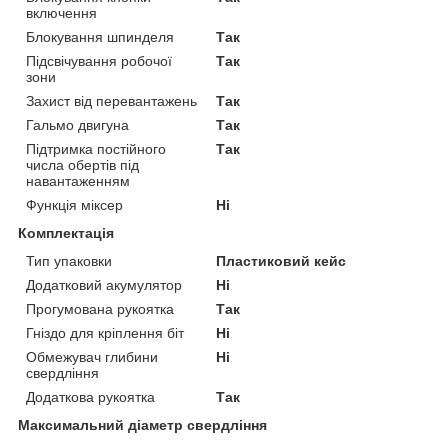
включення
Блокування шпинделя
Так
Підсвічування робочої
Так
зони
Захист від перевантажень
Так
Гальмо двигуна
Так
Підтримка постійного
Так
числа обертів під
навантаженням
Функція міксер
Ні
Комплектація
Тип упаковки
Пластиковий кейс
Додатковий акумулятор
Ні
Прогумована рукоятка
Так
Гніздо для кріплення біт
Ні
Обмежувач глибини
Ні
свердління
Додаткова рукоятка
Так
Максимальний діаметр свердління