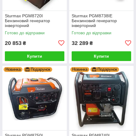
Sturmax PGM8720I
Sturmax PGM8738IE
Бензиновий генератор
Бензиновий генератор
інверторний
інверторний
Готово до відправки
Готово до відправки
20 853
32 289
₴
₴
Купити
Купити
Новинка
Подарунок
Новинка
Подарунок
Sturmax PGM8750I
Sturmax PGM8740I