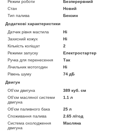
Режим роботи
Безперервний
Стан
Новий
Тип палива
Бензин
Додаткові характеристики
Датчик рівня мастила
Ні
Захисний кожух
Ні
Кількість коліщат
2
Режими запуску
Електростартер
Ручка для перенесення
Так
Лічильник мотогодин
Ні
Рівень шуму
74 дБ
Двигун
Об'єм двигуна
389 куб. см
Об'єм масляної системи
1.1 л
двигуна
Об'єм паливного бака
25 л
Споживання палива
2.65 л/год
Система охолодження
Масляна
двигуна