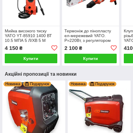
Мийка високого тиску
Термоніж до пінопласту
Клуп
YATO YT-85910 1400 ВТ
ел-мережевий YATO.
різь
10.5 МПА 5 Л/ХВ 5 М
P=220Вт, з регулятором
YATO
температури 70-450°С,
4 150
2 100
410
₴
₴
l=220 мм
Купити
Купити
Акційні пропозиції та новинки
Новинка
Подарунок
Новинка
Подарунок