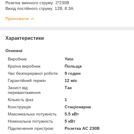
Розетка змінного струму: 2*230В
Вихід постійного струму: 12В, 8.3А
Приховати
Характеристики
Основні
Виробник
Yato
Країна виробник
Польща
Час безперервної роботи
9 годин
Гарантійний термін
12 міс
Захист від
Так
перевантаження
Кількість фаз
1
Конструкція
Стаціонарна
Максимальна потужність
5.5 кВт
Номінальна потужність
5 кВт
Підключення пристрою
Розетка AC 230В