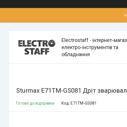
+
Electrostaff - інтернет-мага
електро-інструментів та
обладнання
Sturmax E71TM-GS081 Дріт зварювал
Готово до відправки
Код:
E71TM-GS081