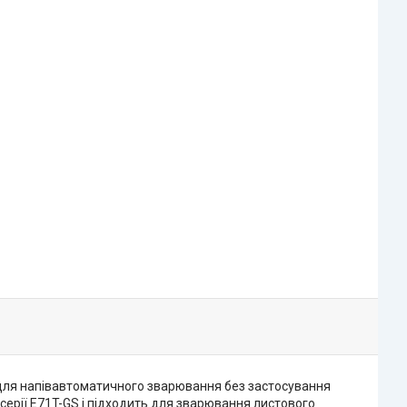
для напівавтоматичного зварювання без застосування
серії E71T-GS і підходить для зварювання листового