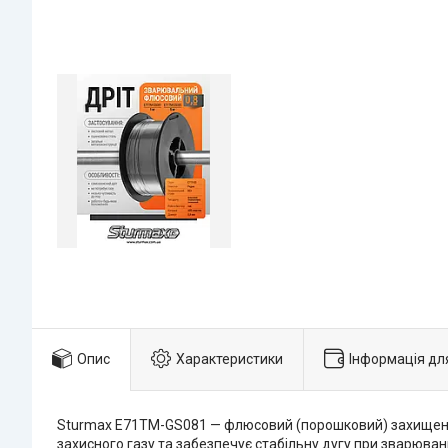
Опис
Характеристики
Інформація дл
Sturmax E71TM-GS081 — флюсовий (порошковий) захищений
захисного газу та забезпечує стабільну дугу при зварюван