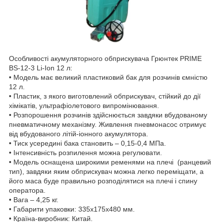
Особливості акумуляторного обприскувача Грюнтек PRIME
BS-12-3 Li-Ion 12 л:
• Модель має великий пластиковий бак для розчинів ємністю
12 л.
• Пластик, з якого виготовлений обприскувач, стійкий до дії
хімікатів, ультрафіолетового випромінювання.
• Розпорошення розчинів здійснюється завдяки вбудованому
пневматичному механізму. Живлення пневмонасос отримує
від вбудованого літій-іонного акумулятора.
• Тиск усередині бака становить – 0,15-0,4 МПа.
• Інтенсивність розпилення можна регулювати.
• Модель оснащена широкими ременями на плечі (ранцевий
тип), завдяки яким обприскувач можна легко переміщати, а
його маса буде правильно розподілятися на плечі і спину
оператора.
• Вага – 4,25 кг.
• Габарити упаковки: 335х175х480 мм.
• Країна-виробник: Китай.