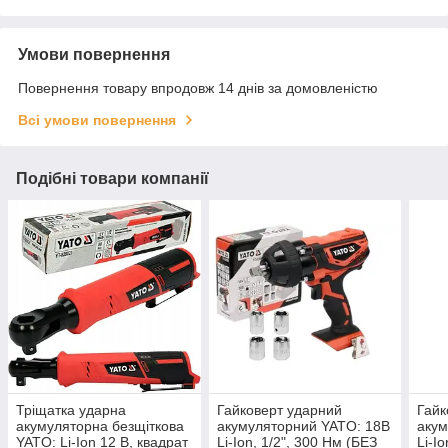
Умови повернення
Повернення товару впродовж 14 днів за домовленістю
Всі умови повернення
Подібні товари компанії
Тріщатка ударна
Гайковерт ударний
Гайк
акумуляторна безщіткова
акумуляторний YATO: 18В
акум
YATO: Li-Ion 12 В, квадрат
Li-Ion, 1/2", 300 Нм (БЕЗ
Li-I