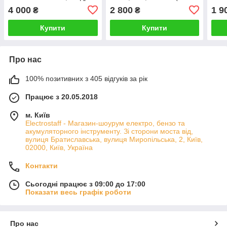
1/2", 80 Нм(БЕЗ
АКУМУЛЯТОРА)
АКУ
4 000
2 800
1 9
₴
₴
АКУМУЛЯТОРА)
Купити
Купити
Про нас
100% позитивних з 405 відгуків за рік
Працює з 20.05.2018
м. Київ
Electrostaff - Магазин-шоурум електро, бензо та
акумуляторного інструменту. Зі сторони моста від,
вулиця Братиславська, вулиця Миропільська, 2, Київ,
02000, Київ, Україна
Контакти
Сьогодні працює з 09:00 до 17:00
Показати весь графік роботи
Про нас