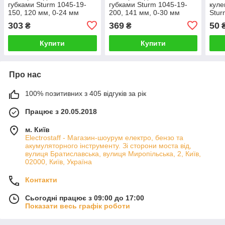
губками Sturm 1045-19-
губками Sturm 1045-19-
куле
150, 120 мм, 0-24 мм
200, 141 мм, 0-30 мм
Stur
мм
303
369
50
₴
₴
Купити
Купити
Про нас
100% позитивних з 405 відгуків за рік
Працює з 20.05.2018
м. Київ
Electrostaff - Магазин-шоурум електро, бензо та
акумуляторного інструменту. Зі сторони моста від,
вулиця Братиславська, вулиця Миропільська, 2, Київ,
02000, Київ, Україна
Контакти
Сьогодні працює з 09:00 до 17:00
Показати весь графік роботи