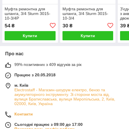
Муфта ремонтна для
Муфта ремонтна для
З'єд
шланга, 3/4 Sturm 3015-
шланга, 3/4 Sturm 3015-
з ак
10-3/4P
10-3/4
двок
3015
54
30
39
₴
₴
Купити
Купити
Про нас
99% позитивних з 409 відгуків за рік
Працює з 20.05.2018
м. Київ
Electrostaff - Магазин-шоурум електро, бензо та
акумуляторного інструменту. Зі сторони моста від,
вулиця Братиславська, вулиця Миропільська, 2, Київ,
02000, Київ, Україна
Контакти
Сьогодні працює з 09:00 до 17:00
Показати весь графік роботи