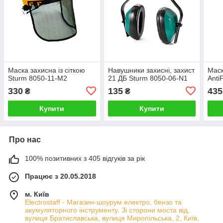
Маска захисна із сіткою
Навушники захисні, захист
Маск
Sturm 8050-11-M2
21 ДБ Sturm 8050-06-N1
Anti
330
135
435
₴
₴
Купити
Купити
Про нас
100% позитивних з 405 відгуків за рік
Працює з 20.05.2018
м. Київ
Electrostaff - Магазин-шоурум електро, бензо та
акумуляторного інструменту. Зі сторони моста від,
вулиця Братиславська, вулиця Миропільська, 2, Київ,