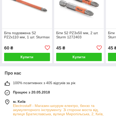
Біта подовжена S2
Біти S2 PZ3x50 мм, 2 шт.
Біти
PZ2x110 мм, 1 шт. Sturmax
Sturm 1272403
Stur
60
45
45
₴
₴
Купити
Купити
Про нас
100% позитивних з 405 відгуків за рік
Працює з 20.05.2018
м. Київ
Electrostaff - Магазин-шоурум електро, бензо та
акумуляторного інструменту. Зі сторони моста від,
вулиця Братиславська, вулиця Миропільська, 2, Київ,