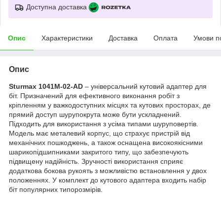
Доступна доставка
Опис
Характеристики
Доставка
Оплата
Умови п
Опис
Sturmax 1041M-02-AD
– універсальний кутовий адаптер для
біт. Призначений для ефективного виконання робіт з
кріпленням у важкодоступних місцях та кутових просторах, де
прямий доступ шурупокрута може бути ускладнений.
Підходить для використання з усіма типами шуруповертів.
Модель має металевий корпус, що страхує пристрій від
механічних пошкоджень, а також оснащена високоякісними
шарикопідшипниками закритого типу, що забезпечують
підвищену надійність. Зручності використання сприяє
додаткова бокова рукоять з можливістю встановлення у двох
положеннях. У комплект до кутового адаптера входить набір
біт популярних типорозмірів.