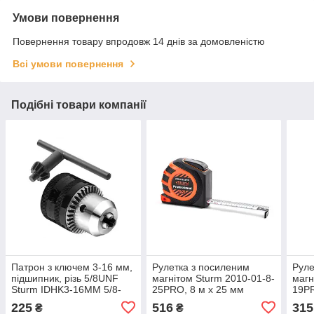
Умови повернення
Повернення товару впродовж 14 днів за домовленістю
Всі умови повернення
Подібні товари компанії
Патрон з ключем 3-16 мм,
Рулетка з посиленим
Руле
підшипник, різь 5/8UNF
магнітом Sturm 2010-01-8-
магн
Sturm IDHK3-16MM 5/8-
25PRO, 8 м х 25 мм
19PR
16UNF
225
516
315
₴
₴