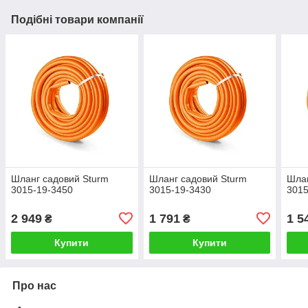
Подібні товари компанії
Шланг садовий Sturm
Шланг садовий Sturm
Шлан
3015-19-3450
3015-19-3430
3015
2 949
1 791
1 5
₴
₴
Купити
Купити
Про нас