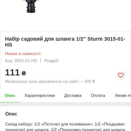
Набір садовий для шланга 1/2" Sturm 3015-01-
HS
Немає в наявності
Код: 3015-01-HS
Роздріб
111
₴
Мінімальна сума замовлення на сайті — 300 ₴
Опис
Характеристики
Доставка
Оплата
Умови п
Опис
Склад набору: 1/2 «Пістолет для поливання»; 1/2 «Поєднувач
(конектор) для шланга; 1/2 «Поєднувач (конектор) для шланга