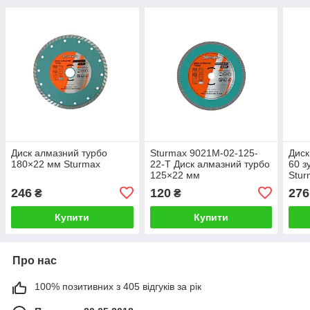
Диск алмазний турбо
Sturmax 9021M-02-125-
Диск
180×22 мм Sturmax
22-T Диск алмазний турбо
60 з
125×22 мм
Stur
60T
246
120
276
₴
₴
Купити
Купити
Про нас
100% позитивних з 405 відгуків за рік