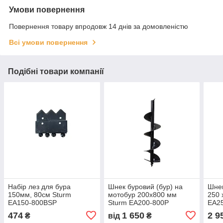
Умови повернення
Повернення товару впродовж 14 днів за домовленістю
Всі умови повернення
Подібні товари компанії
Набір лез для бура
Шнек буровий (бур) на
Шнек
150мм, 80см Sturm
мотобур 200х800 мм
250 
EA150-800BSP
Sturm EA200-800P
EA2
474
1 650
2 9
₴
від
₴