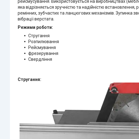
рейсмусування. Використовується на виробництвах (меблев
яка відрізняється зручністю та надійністю встановлення,
ремінних, зубчастих та ланцюгових механізмів. Зупинка з
вібрації верстата.
Режими роботи:
Стругання
Розпилювання
Рейсмування
фрезерування
Свердління
Стругання: