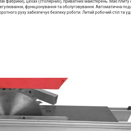
і фабрики), цехах (столярних), приватних майстерень. Має плиту с
 регулювання, функціонування та обслуговування. Автоматична пода
воротного руху забезпечує безпеку роботи. Литий робочий стіл та 