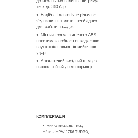
до механічних впливів і витримує
тиск до 360 бар.
Надійне і довговічне різьбове
з'єднання пістолета і необхідних
для роботи насадок.
Міцний корпус з якісного ABS
пластику запобігає пошкодженню
внутрішніх елементів мийки при
ударі.
Алюмінієвий вихідний штуцер
насоса стійкий до деформації.
КОМПЛЕКТАЦІЯ
мийка високого тиску
Mächtz MPW-1756 TURBO;