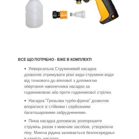
ВСЕ ЩО ПОТРІБНО - ВЖЕ В КОМПЛЕКТІ
Універсальна Струменевий насадка
дозволяє отримувати різні види струменя води
від точкового до віялової з допомогою
обертання наконечника насадки за
годинниковою або проти годинникової стрілки.
Насадка "Грязьова турбо-фреза" дозволяє
впоратися зі стійкими і серйозними
багатошаровими забрудненнями.
Пінна насадка допомагає розпорошити
струмінь разом з миючим засобом, утворюючи
піну. Миюча рідина заливається безпосередньо
в ємність насадки.