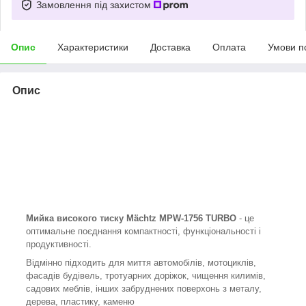
Замовлення під захистом
Опис
Характеристики
Доставка
Оплата
Умови п
Опис
Мийка високого тиску Mächtz MPW-1756 TURBO
- це
оптимальне поєднання компактності, функціональності і
продуктивності.
Відмінно підходить для миття автомобілів, мотоциклів,
фасадів будівель, тротуарних доріжок, чищення килимів,
садових меблів, інших забруднених поверхонь з металу,
дерева, пластику, каменю