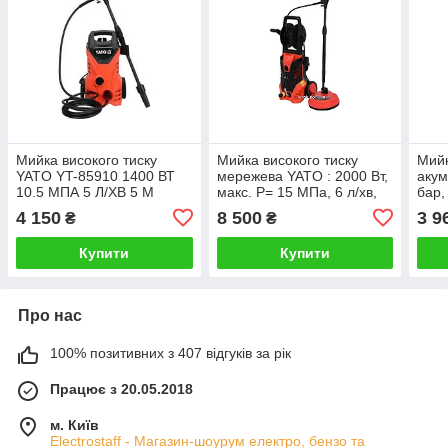
Мийка високого тиску
Мийка високого тиску
Мийк
YATO YT-85910 1400 ВТ
мережева YATO : 2000 Вт,
акум
10.5 МПА 5 Л/ХВ 5 М
макс. P= 15 МПа, 6 л/хв,
бар,
шланг- 5 м
АКБ.
4 150
8 500
3 9
₴
₴
PWM
Купити
Купити
Про нас
100% позитивних з 407 відгуків за рік
Працює з 20.05.2018
м. Київ
Electrostaff - Магазин-шоурум електро, бензо та