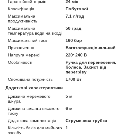
Гарантійний термін
24 міс
Класифікація
Побутової
Максимальна
7.1 л/год
продуктивність
Максимальна
50 град.
температура води на вході
Максимальний тиск
160 бар
Призначення
Багатофункціональний
Напруга мережі
220~240 В
Особливості
Ручка для перенесення,
Колеса, Захист від
перегріву
Споживана потужність
1700 Вт
Додаткові характеристики
Довжина мережевого
5 м
шнура
Довжина шланга високого
6 м
тиску
Додаткова комплектація
Струменева трубка
Кількість баків для мийного
1
засобу