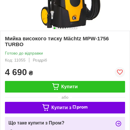
Мийка високого тиску Mächtz MPW-1756
TURBO
Готово до відправки
Код: 11055
Роздріб
4 690
₴
Купити
або
Купити з
Що таке купити з Пром?