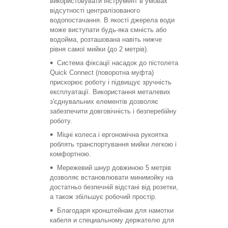
використовувати інструмент в умовах
відсутності централізованого
водопостачання. В якості джерела води
може виступати будь-яка ємність або
водойма, розташована навіть нижче
рівня самої мийки (до 2 метрів).
Система фіксації насадок до пістолета
Quick Connect (поворотна муфта)
прискорює роботу і підвищує зручність
експлуатації. Використання металевих
з'єднувальних елементів дозволяє
забезпечити довговічність і безперебійну
роботу.
Міцні колеса і ергономічна рукоятка
роблять транспортування мийки легкою і
комфортною.
Мережевий шнур довжиною 5 метрів
дозволяє встановлювати минимойку на
достатньо безпечній відстані від розетки,
а також збільшує робочий простір.
Благодаря кронштейнам для намотки
кабеля и специальному держателю для