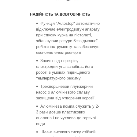
НАДІЙНІСТЬ ТА ДОВГОВІЧНІСТЬ
Функція "Autostop" автоматично
відключає електродвигун апарату
при спуску курка на пістолеті,
збільшуючи ресурс безвідмовної
роботи інструменту та забезпечує
економію електроенергії.
Захист від перегріву
електродвигуна запобігає його
роботі в умовах підвищеного
температурного режиму.
Трёхпоршневой плунжерний
насос з алюмінієвого сплаву
захищена від утворення корозії.
Алюмінієва помпа служить у 2-
3 рази довше пластикових
аналогів і не чутлива до гарячої
води.
Шланг високого тиску стійкий