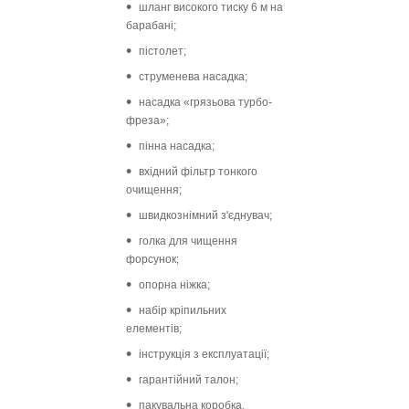
шланг високого тиску 6 м на
барабані;
пістолет;
струменева насадка;
насадка «грязьова турбо-
фреза»;
пінна насадка;
вхідний фільтр тонкого
очищення;
швидкознімний з'єднувач;
голка для чищення
форсунок;
опорна ніжка;
набір кріпильних
елементів;
інструкція з експлуатації;
гарантійний талон;
пакувальна коробка.