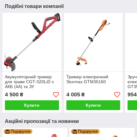
Подібні товари компанії
Акумуляторний тример
Тример електричний
Зруч
для трави CGT-S20LiD з
Sturmax GTM35160
елек
АКБ (4А) та ЗУ
GT35
тра
4 500
4 005
954
₴
₴
Купити
Купити
Акційні пропозиції та новинки
Подарунок
Подарунок