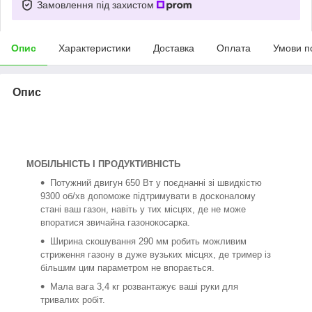
Замовлення під захистом
Опис
Характеристики
Доставка
Оплата
Умови п
Опис
МОБІЛЬНІСТЬ І ПРОДУКТИВНІСТЬ
Потужний двигун 650 Вт у поєднанні зі швидкістю
9300 об/хв допоможе підтримувати в досконалому
стані ваш газон, навіть у тих місцях, де не може
впоратися звичайна газонокосарка.
Ширина скошування 290 мм робить можливим
стриження газону в дуже вузьких місцях, де тример із
більшим цим параметром не впорається.
Мала вага 3,4 кг розвантажує ваші руки для
тривалих робіт.