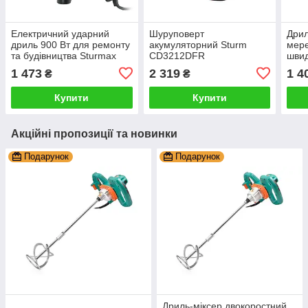
Електричний ударний
Шуруповерт
Дрил
дриль 900 Вт для ремонту
акумуляторний Sturm
мер
та будівництва Sturmax
CD3212DFR
швид
IDM2190
(швидкознімний патрон,
моме
1 473
2 319
1 4
₴
₴
DFR) з 12В Li-ion
Нм
акумуляторами 2,0 Ач
Купити
Купити
Акційні пропозиції та новинки
Подарунок
Подарунок
Дриль-міксер двокоростний