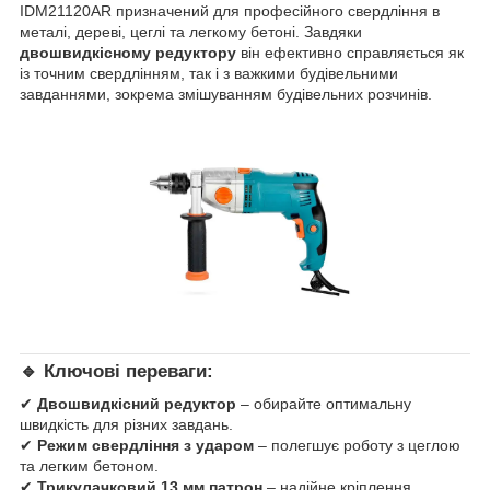
IDM21120AR призначений для професійного свердління в
металі, дереві, цеглі та легкому бетоні. Завдяки
двошвидкісному редуктору
він ефективно справляється як
із точним свердлінням, так і з важкими будівельними
завданнями, зокрема змішуванням будівельних розчинів.
🔹 Ключові переваги:
✔
Двошвидкісний редуктор
– обирайте оптимальну
швидкість для різних завдань.
✔
Режим свердління з ударом
– полегшує роботу з цеглою
та легким бетоном.
✔
Трикулачковий 13 мм патрон
– надійне кріплення