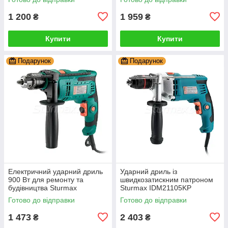
1 200
1 959
₴
₴
Купити
Купити
Подарунок
Подарунок
Електричний ударний дриль
Ударний дриль із
900 Вт для ремонту та
швидкозатискним патроном
будівництва Sturmax
Sturmax IDM21105KP
IDM2190
Готово до відправки
Готово до відправки
1 473
2 403
₴
₴