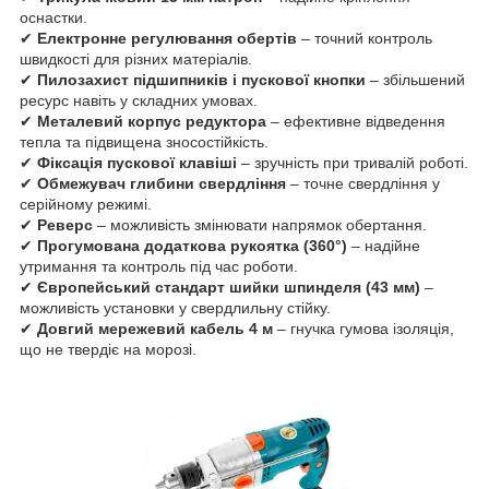
оснастки.
✔
Електронне регулювання обертів
– точний контроль
швидкості для різних матеріалів.
✔
Пилозахист підшипників і пускової кнопки
– збільшений
ресурс навіть у складних умовах.
✔
Металевий корпус редуктора
– ефективне відведення
тепла та підвищена зносостійкість.
✔
Фіксація пускової клавіші
– зручність при тривалій роботі.
✔
Обмежувач глибини свердління
– точне свердління у
серійному режимі.
✔
Реверс
– можливість змінювати напрямок обертання.
✔
Прогумована додаткова рукоятка (360°)
– надійне
утримання та контроль під час роботи.
✔
Європейський стандарт шийки шпинделя (43 мм)
–
можливість установки у свердлильну стійку.
✔
Довгий мережевий кабель 4 м
– гнучка гумова ізоляція,
що не твердіє на морозі.