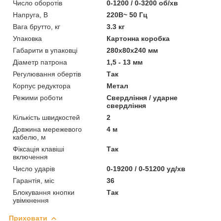
Число оборотів
0-1200 / 0-3200 об/хв
Напруга, В
220В~ 50 Гц
Вага брутто, кг
3.3 кг
Упаковка
Картонна коробка
Габарити в упаковці
280х80х240 мм
Діаметр патрона
1,5 - 13 мм
Регулювання обертів
Так
Корпус редуктора
Метал
Режими роботи
Свердління / ударне
свердління
Кількість швидкостей
2
Довжина мережевого
4 м
кабелю, м
Фіксація клавіші
Так
включення
Число ударів
0-19200 / 0-51200 уд/хв
Гарантія, міс
36
Блокування кнопки
Так
увімкнення
Приховати