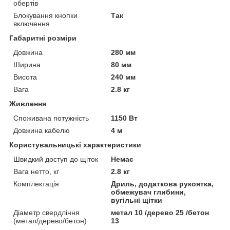
обертів
Блокування кнопки
Так
включення
Габаритні розміри
Довжина
280 мм
Ширина
80 мм
Висота
240 мм
Вага
2.8 кг
Живлення
Споживана потужність
1150 Вт
Довжина кабелю
4 м
Користувальницькі характеристики
Швидкий доступ до щіток
Немає
Вага нетто, кг
2.8 кг
Комплектація
Дриль, додаткова рукоятка,
обмежувач глибини,
вугільні щітки
Діаметр свердління
метал 10 /дерево 25 /бетон
(метал/дерево/бетон)
13