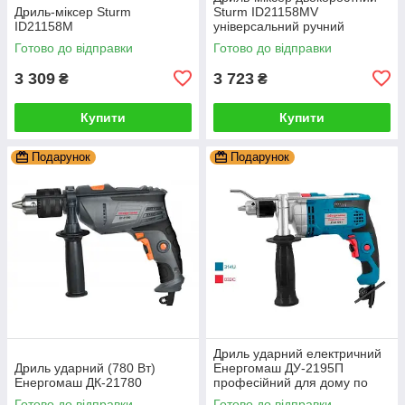
Дриль-міксер Sturm
Sturm ID21158MV
ID21158M
універсальний ручний
електричний інструмент
Готово до відправки
Готово до відправки
3 309
3 723
₴
₴
Купити
Купити
Подарунок
Подарунок
Дриль ударний електричний
Дриль ударний (780 Вт)
Енергомаш ДУ-2195П
Енергомаш ДК-21780
професійний для дому по
бетону
Готово до відправки
Готово до відправки