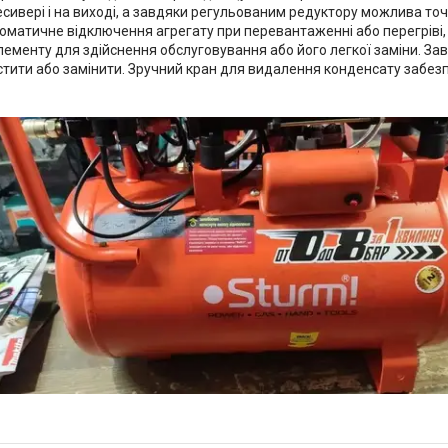
сивері і на виході, а завдяки регульованим редуктору можлива точ
матичне відключення агрегату при перевантаженні або перегріві,
ементу для здійснення обслуговування або його легкої заміни. Завд
истити або замінити. Зручний кран для видалення конденсату забе