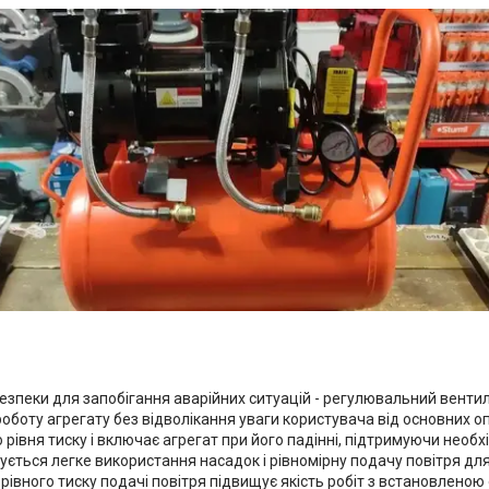
езпеки для запобігання аварійних ситуацій - регулювальний вентиль
оботу агрегату без відволікання уваги користувача від основних 
рівня тиску і включає агрегат при його падінні, підтримуючи необхі
ується легке використання насадок і рівномірну подачу повітря д
 рівного тиску подачі повітря підвищує якість робіт з встановлен