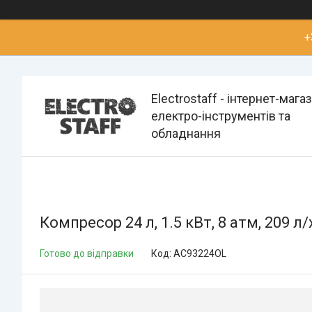
+
Electrostaff - інтернет-мага
електро-інструментів та
обладнання
Компресор 24 л, 1.5 кВт, 8 атм, 209
Готово до відправки
Код:
AC93224OL