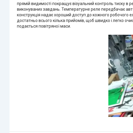
прямій видимості покращує візуальний контроль тиску в ре
виконуваних завдань. Температурне реле передбачає авто
конструкція надає хороший доступ до кожного робочого ел
достатньо всього кілька прийомів, щоб швидко і легко оч
подається повітряної маси.