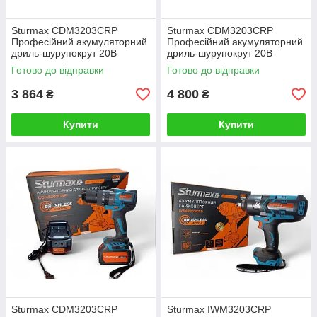
Sturmax CDM3203CRP
Sturmax CDM3203CRP
Професійний акумуляторний
Професійний акумуляторний
дриль-шурупокрут 20В
дриль-шурупокрут 20В
(тушка, без АКБ та З/П)
(Комплект АКБ 2АЧ + З/П)
Готово до відправки
Готово до відправки
3 864
4 800
₴
₴
Купити
Купити
Sturmax CDM3203CRP
Sturmax IWM3203CRP