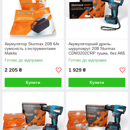
Акумулятор Sturmax 20В 6Аг
Акумуляторний дриль-
сумісність з інструментами
шурупокрут 20В Sturmax
Makita
CDM3202CRP тушка, без АКБ
и З/П сумісний с Makita
Готово до відправки
Готово до відправки
2 205
1 929
₴
₴
Купити
Купити