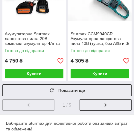
Акумуляторна Sturmax
Sturmax CCM9940CR
ланцюгова пилка 20В
Акумуляторна ланцюгова
комплект акумулятор 4Аг та
пила 40В (тушка, без АКБ и З/
зарядне
П)
Готово до відправки
Готово до відправки
4 750
4 305
₴
₴
Купити
Купити
Показати ще
1
/ 5
Вибирайте Sturmax для ефективної роботи без зайвих витрат
та обмежень!