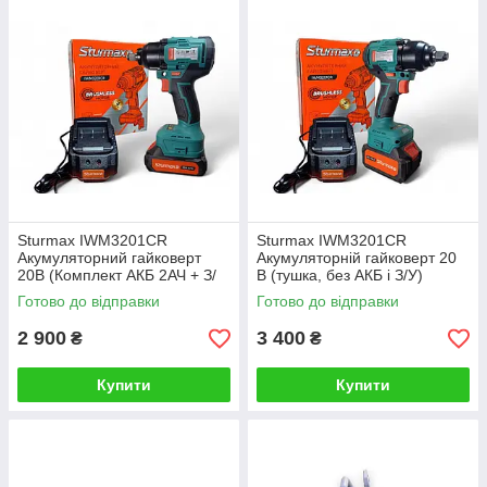
Sturmax IWM3201CR
Sturmax IWM3201CR
Акумуляторний гайковерт
Акумуляторній гайковерт 20
20В (Комплект АКБ 2АЧ + З/
В (тушка, без АКБ і З/У)
П)
Комплект АКБ 4 АЧ + З/П
Готово до відправки
Готово до відправки
2 900
3 400
₴
₴
Купити
Купити