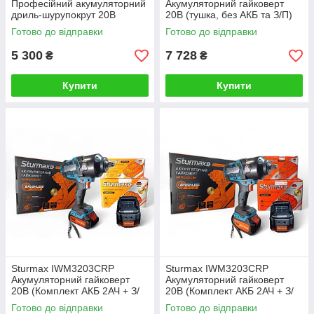
Професійний акумуляторний
Акумуляторний гайковерт
дриль-шурупокрут 20В
20В (тушка, без АКБ та З/П)
(Комплект АКБ 4АЧ + З/П)
Готово до відправки
Готово до відправки
5 300
7 728
₴
₴
Купити
Купити
Sturmax IWM3203CRP
Sturmax IWM3203CRP
Акумуляторний гайковерт
Акумуляторний гайковерт
20В (Комплект АКБ 2АЧ + З/
20В (Комплект АКБ 2АЧ + З/
П)
П)
Готово до відправки
Готово до відправки