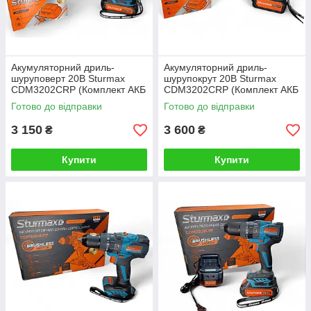
Акумуляторний дриль-
Акумуляторний дриль-
шуруповерт 20В Sturmax
шурупокрут 20В Sturmax
CDM3202CRP (Комплект АКБ
CDM3202CRP (Комплект АКБ
2АГ та З/П)
4АГ + З/П)
Готово до відправки
Готово до відправки
3 150
3 600
₴
₴
Купити
Купити