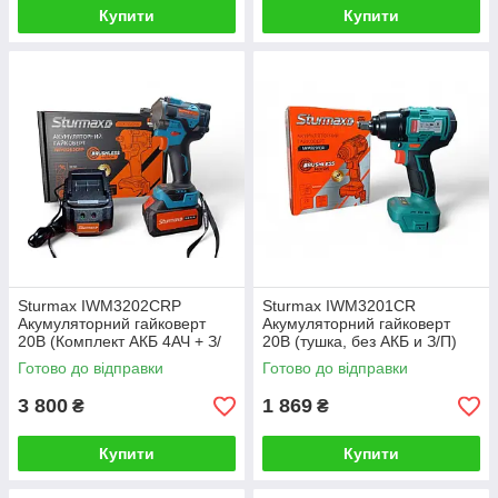
Купити
Купити
Sturmax IWM3202CRP
Sturmax IWM3201CR
Акумуляторний гайковерт
Акумуляторний гайковерт
20В (Комплект АКБ 4АЧ + З/
20В (тушка, без АКБ и З/П)
П)
Готово до відправки
Готово до відправки
3 800
1 869
₴
₴
Купити
Купити