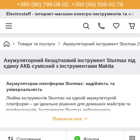
+380 (96) 799-08-02, +380 (66) 556-02-78
Electrostaff - інтернет-магазин електро-інструментів та обл
Товари та послуги
Акумуляторний інструмент Sturmax (
Акумуляторний безщітковий інструмент Sturmax під
єдину АКБ сумісний з інструментами Makita
Акумуляторна платформа Sturmax: надійність та
універсальність
Лінійка інструментів Sturmax на єдиній акумуляторній
платформі – це ідеальне рішення для домашніх майстрів та
професіоналів. Інструменти Sturmax забезпечують
максимальну продуктивність, тривалий час роботи та
Показати все
простоту використання разом із замінними акумуляторами.
Сумісність з інструментами Makita надає ще більшої
зручності, дозволяючи комбінувати обладнання та аксесуари.
Сортування
0
Фільтри