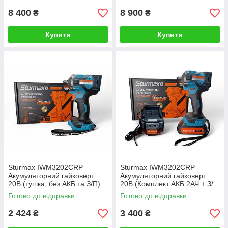
8 400
8 900
₴
₴
Купити
Купити
Sturmax IWM3202CRP
Sturmax IWM3202CRP
Акумуляторний гайковерт
Акумуляторний гайковерт
20В (тушка, без АКБ та З/П)
20В (Комплект АКБ 2АЧ + З/
П)
Готово до відправки
Готово до відправки
2 424
3 400
₴
₴