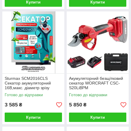
Купити
Купити
Sturmax SCM2016CLS
Акумуляторний безщітковий
Секатор акумуляторний
секатор WORCRAFT CSC-
16В,макс. діаметр зрізу
S20LiBPM
28мм, кейс, зарядка, акум.
Готово до відправки
Готово до відправки
3 585
5 850
₴
₴
Купити
Купити