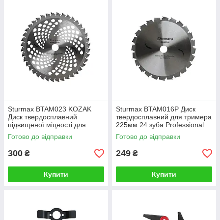
Sturmax BTAM023 KOZAK
Sturmax BTAM016P Диск
Диск твердосплавний
твердосплавний для тримера
підвищеної міцності для
225мм 24 зуба Professional
тримера 255мм 40 зубів
Готово до відправки
Готово до відправки
300
249
₴
₴
Купити
Купити