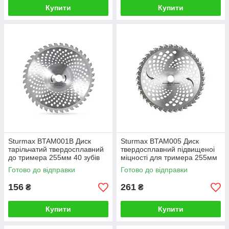
Купити
Купити
Sturmax BTAM001B Диск
Sturmax BTAM005 Диск
тарільчатий твердосплавний
твердосплавний підвищеноі
до тримера 255мм 40 зубів
міцності для тримера 255мм
40 зубів Professional тип
Готово до відправки
Готово до відправки
KOZAK
156
261
₴
₴
Купити
Купити